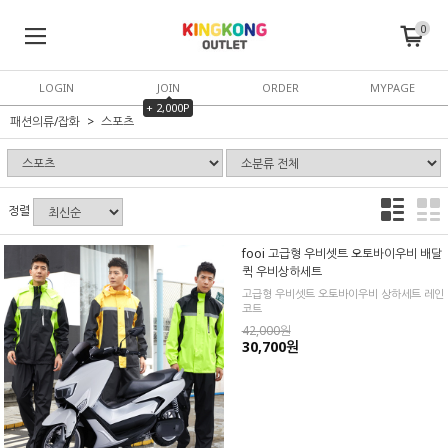
0
LOGIN
JOIN
ORDER
MYPAGE
+ 2,000P
패션의류/잡화
스포츠
정렬
fooi 고급형 우비셋트 오토바이우비 배달
퀵 우비상하세트
고급형 우비셋트 오토바이우비 상하세트 레인
코트
42,000원
30,700원