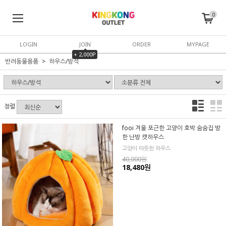
0
LOGIN
JOIN
ORDER
MYPAGE
+ 2,000P
반려동물용품
하우스/방석
정렬
fooi 겨울 포근한 고양이 호박 숨숨집 방
한 난방 캣하우스
고양이 따뜻한 하우스
40,000원
18,480원