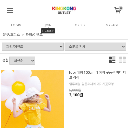
0
LOGIN
JOIN
ORDER
MYPAGE
+ 2,000P
문구/오피스
파티/이벤트
정렬
fooi 대형 100cm 데이지 꽃풍선 파티 데
코 장식
알루미늄 필름소재의 데이지꽃모양
5,000원
3,100원