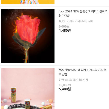
fooi 2024 NEW 불꽃장미 어피어링로즈
장미마술
불꽃이 사라지고 나타나는 장미
5,000원
1,480원
fooi 깜짝 마술 뱀 감자칩 서프라이즈 스
프링뱀
깜짝 놀라요 튀어나오는 뱀
10,000원
5,400원