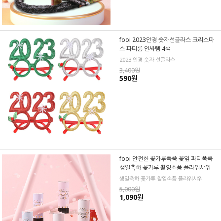
fooi 2023안경 숫자선글라스 크리스마
스 파티룸 인싸템 4색
2023 안경 숫자 선글라스
3,400원
590원
fooi 안전한 꽃가루폭죽 꽃잎 파티폭죽
생일축하 꽃가루 촬영소품 플라워샤워
생일축하 꽃가루 촬영소픔 플라워샤워
5,000원
1,090원