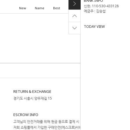
BANK INFO
신한. 110-530-433128
New
Name
Best
High price
Low price
예금주 : 김승섭
TODAY VIEW
RETURN & EXCHANGE
경기도 시흥시 양우재길 15
ESCROW INFO
고객님의 안전거래를 위해 현금 등으로 결제 시
저희 쇼핑몰에서 가입한 구매안전(에스크로)서비스를