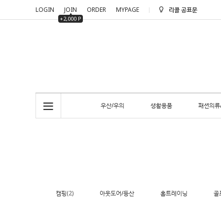
LOGIN
JOIN
ORDER
MYPAGE
리콜 공표문
+2,000 P
리콜 공표문
우산/우의
생활용품
패션의류
캠핑
(2)
아웃도어/등산
홈트레이닝
골