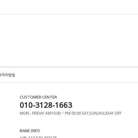
보처리방침
CUSTOMER CENTER
010-3128-1663
MON - FRIDAY AM10:00 ~ PM 05:00 SAT,SUN,HOLIDAY OFF
BANK INFO
신한. 110-530-433128