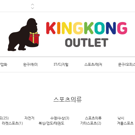
/잡화
완구/취미
IT/디지털
스포츠/레저
문구/오피
스포츠의류
프
(25)
자전거
수영/수상
(3)
스포츠의류
낚시
라켓스포츠
(1)
복싱/검도/태권도
기타스포츠
(2)
겨울스포츠