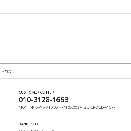
보처리방침
CUSTOMER CENTER
010-3128-1663
MON - FRIDAY AM10:00 ~ PM 05:00 SAT,SUN,HOLIDAY OFF
BANK INFO
신한. 110-530-433128