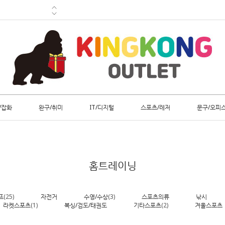
/잡화
완구/취미
IT/디지털
스포츠/레저
문구/오피
홈트레이닝
프
(25)
자전거
수영/수상
(3)
스포츠의류
낚시
라켓스포츠
(1)
복싱/검도/태권도
기타스포츠
(2)
겨울스포츠