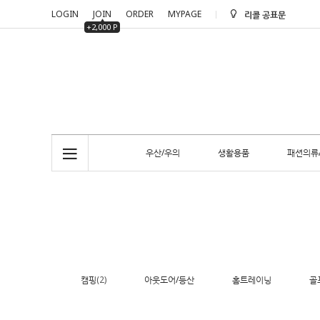
LOGIN
JOIN
ORDER
MYPAGE
리콜 공표문
+2,000 P
리콜 공표문
우산/우의
생활용품
패션의류
캠핑
(2)
아웃도어/등산
홈트레이닝
골