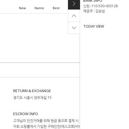
BANK INFO
신한. 110-530-433128
New
Name
Best
High price
Low price
예금주 : 김승섭
TODAY VIEW
RETURN & EXCHANGE
경기도 시흥시 양우재길 15
ESCROW INFO
고객님의 안전거래를 위해 현금 등으로 결제 시
저희 쇼핑몰에서 가입한 구매안전(에스크로)서비스를