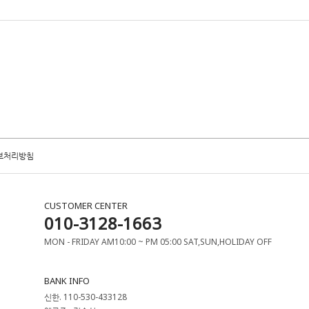
보처리방침
CUSTOMER CENTER
010-3128-1663
MON - FRIDAY AM10:00 ~ PM 05:00 SAT,SUN,HOLIDAY OFF
BANK INFO
신한. 110-530-433128