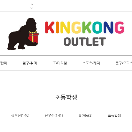
/잡화
완구/취미
IT/디지털
스포츠/레저
문구/오피
초등학생
장우산
(146)
단우산
(141)
유아동
(2)
초등학생