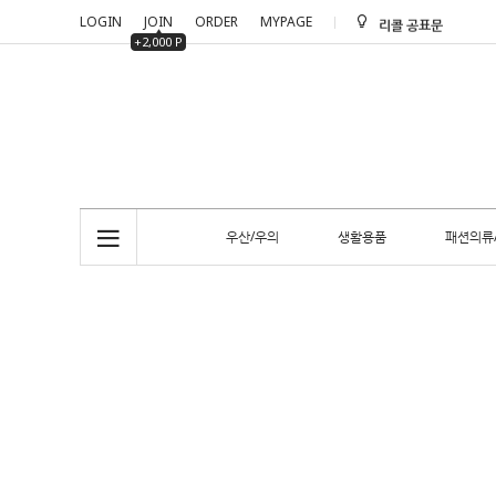
LOGIN
JOIN
ORDER
MYPAGE
리콜 공표문
+2,000 P
리콜 공표문
우산/우의
생활용품
패션의류