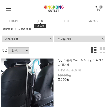
0
LOGIN
JOIN
ORDER
MYPAGE
+ 2,000P
생활용품
자동차용품
정렬
fooi 차량용 우산 수납커버 방수 보관 가
방 접이식
차량용 우산 수납커버
100,000원
2,500원