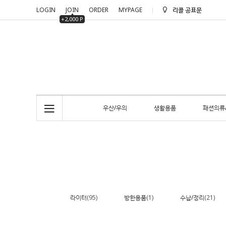
LOGIN
JOIN
ORDER
MYPAGE
리콜 공표문
+2,000 P
리콜 공표문
우산/우의
생활용품
패션의류
라이터
(95)
방한용품
(1)
수납/정리
(21)