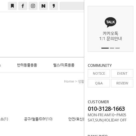
0
스
반려동물용품
헬스/의료용품
COMMUNITY
NOTICE
EVENT
Home
>
생활용품
>
공구/철물/DIY
Q&A
REVIEW
CUSTOMER
010-3128-1663
MON-FRI AM10~PM05
청소
(1)
공구/철물/DIY
(10)
안전/호신용품
(4)
SAT,SUN,HOLIDAY OFF