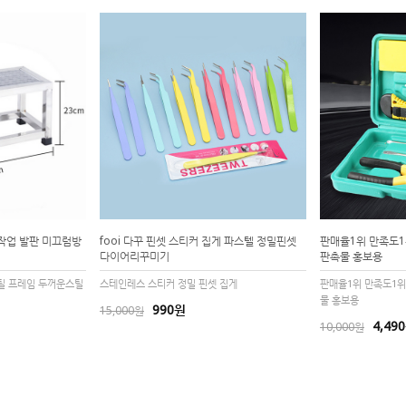
 작업 발판 미끄럼방
fooi 다꾸 핀셋 스티커 집게 파스텔 정밀핀셋
판매율1위 만족도1
다이어리꾸미기
판촉물 홍보용
틸 프레임 두꺼운스틸
스테인레스 스티커 정밀 핀셋 집게
판매율1위 만족도1위
물 홍보용
990원
15,000원
4,49
10,000원