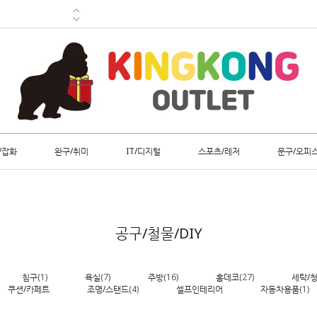
/잡화
완구/취미
IT/디지털
스포츠/레저
문구/오피
공구/철물/DIY
침구
(1)
욕실
(7)
주방
(16)
홈데코
(27)
세탁/
쿠션/카페트
조명/스탠드
(4)
셀프인테리어
자동차용품
(1)