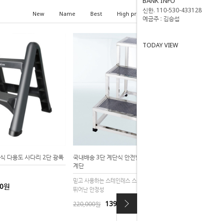
BANK INFO
신한. 110-530-433128
New
Name
Best
High price
Low price
예금주 : 김승섭
TODAY VIEW
이식 다용도 사다리 2단 광폭
국내배송 3단 계단식 안전발판 디딤대 용접형
계단
리
믿고 사용하는 스테인레스 스틸 프레임 두꺼운스틸
00원
뛰어난 안정성
139,000원
220,000원