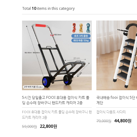
Total
10
items in this category
5시건 당일출고 FOOI 휴대용 접이식 카트 폴
국내배송 fooi 접이식 5단
딩 손수레 장바구니 핸드카트 캐리어 2종
계단
FOOI 휴대용 접이식 카트 폴딩 손수레 장바구니 핸
접이식 다용도 사다리
드카트 캐리어 2종
44,800원
79,000원
22,800원
59,000원