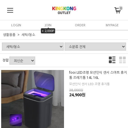
0
LOGIN
JOIN
ORDER
MYPAGE
+ 2,000P
생활용품
세탁/청소
정렬
fooi LED조명 모션인식 센서 스마트 휴지
통 쓰레기통 14L 16L
모션인식 센서 LED 조명 휴지통
38,000원
24,900원