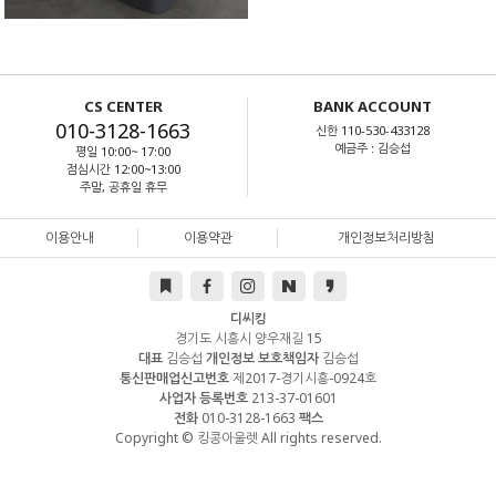
CS CENTER
BANK ACCOUNT
010-3128-1663
신한 110-530-433128
예금주 : 김승섭
평일 10:00~ 17:00
점심시간 12:00~13:00
주말, 공휴일 휴무
이용안내
이용약관
개인정보처리방침
디씨킹
경기도 시흥시 양우재길 15
대표
김승섭
개인정보 보호책임자
김승섭
통신판매업신고번호
제2017-경기시흥-0924호
사업자 등록번호
213-37-01601
전화
010-3128-1663
팩스
Copyright © 킹콩아울렛 All rights reserved.